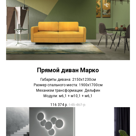
Прямой диван Марко
Габариты дивана: 2150х1230см
Размер спального места: 1900х1700см
Механизм трансформации: Дельфин
Модули: м6,1 + м10,1 + м6,1
116 374
р.
145 467
р.