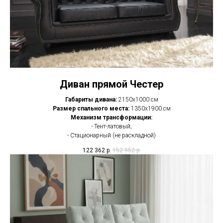
Диван прямой Честер
Габариты дивана:
2150х1000 см
Размер спального места:
1350х1900 см
Механизм трансформации:
- Тент-латовый;
- Стационарный (не раскладной)
122 362
р.
152 952
р.