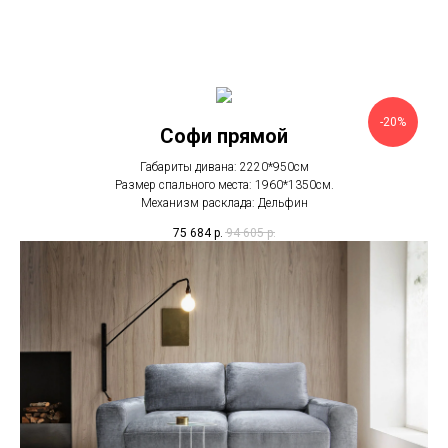
-20%
Софи прямой
Габариты дивана: 2220*950см
Размер спального места: 1960*1350см.
Механизм расклада: Дельфин
75 684
р.
94 605
р.