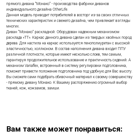
прямого дивана "Монако" - производства фабрики диванов
индивидуального дизайна OtherLife.
Данная модель приводит потребителей в восторг из-за своих отличных
технических характеристик и свежего дизайна, чем привлекает взгляды
многих.
Диван "Монако" раскладной. Оборудован надежным механизмом
расклада «ТТ». Каркас данного дивана сделан из твердых хвойных пород
дерева. Для настила на каркас используется пенополиуретан с высокой
эластичностью, холлконом. В состав наполнения дивана входит ППУ
различной плотности, которые имеют несколько слоев, тем самым,
гарантируя продолжительное использование и практичность сидений. А
механизм Variaflex, встроенный в систему регулировки подголовника,
поможет привести положение подголовника под удобную для Вас высоту.
Вы сможете сами подобрать обивочный материал к своему совершенству
- прямому дивану Монако. К Вашему распоряжению огромный выбор
тканей, кож, кожзамов, замши.
Вам также может понравиться: