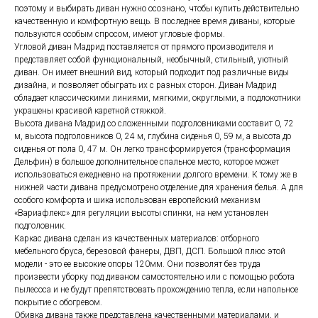
поэтому и выбирать диван нужно осознано, чтобы купить действительно
качественную и комфортную вещь. В последнее время диваны, которые
пользуются особым спросом, имеют угловые формы.
Угловой диван Мадрид поставляется от прямого производителя и
представляет собой функциональный, необычный, стильный, уютный
диван. Он имеет внешний вид, который подходит под различные виды
дизайна, и позволяет обыграть их с разных сторон. Диван Мадрид
обладает классическими линиями, мягкими, округлыми, а подлокотники
украшены красивой каретной стяжкой.
Высота дивана Мадрид со сложенными подголовниками составит 0, 72
м, высота подголовников 0, 24 м, глубина сиденья 0, 59 м, а высота до
сиденья от пола 0, 47 м. Он легко трансформируется (трансформация
Дельфин) в большое дополнительное спальное место, которое может
использоваться ежедневно на протяжении долгого времени. К тому же в
нижней части дивана предусмотрено отделение для хранения белья. А для
особого комфорта и шика использован европейский механизм
«Вариафлекс» для регуляции высоты спинки, на нем установлен
подголовник.
Каркас дивана сделан из качественных материалов: отборного
мебельного бруса, березовой фанеры, ДВП, ДСП. Большой плюс этой
модели - это ее высокие опоры 120мм. Они позволят без труда
произвести уборку под диваном самостоятельно или с помощью робота
пылесоса и не будут препятствовать прохождению тепла, если напольное
покрытие с обогревом.
Обивка дивана также представлена качественными материалами, и