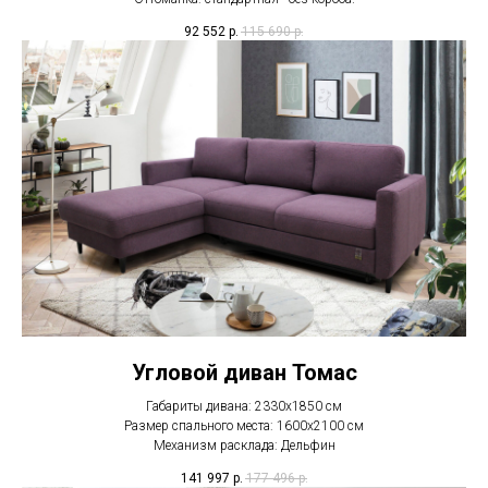
92 552
р.
115 690
р.
Угловой диван Томас
Габариты дивана: 2330х1850 см
Размер спального места: 1600х2100 см
Механизм расклада: Дельфин
141 997
р.
177 496
р.