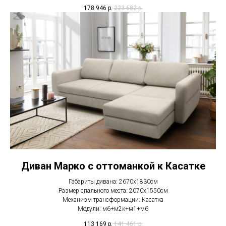
178 946
р.
223 682
р.
Диван Марко с оттоманкой к Касатке
Габариты дивана: 2670х1830см
Размер спального места: 2070х1550см
Механизм трансформации: Касатка
Модули: м6+м2к+м1+м6
113 169
р.
141 461
р.