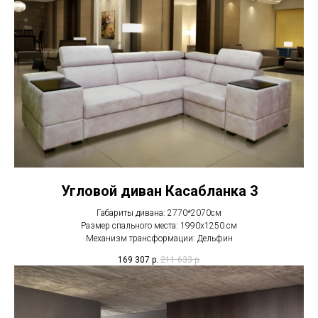
Угловой диван Касабланка 3
Габариты дивана: 2770*2070см
Размер спального места: 1990х1250 см
Механизм трансформации: Дельфин
169 307
р.
211 633
р.