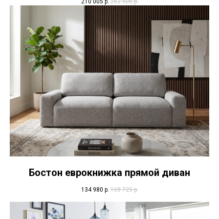
210 005
р.
262 506
р.
Бостон еврокнижка прямой диван
134 980
р.
168 725
р.