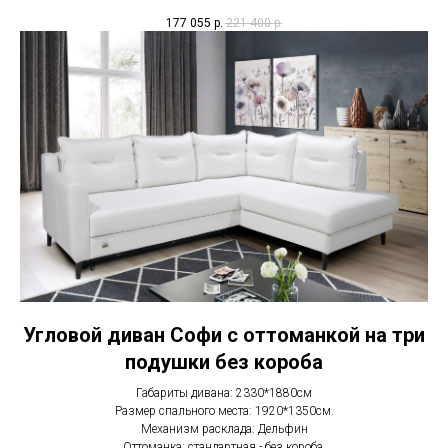
177 055
р.
221 400
р.
Угловой диван Софи с оттоманкой на три
подушки без короба
Габариты дивана: 2330*1880см
Размер спального места: 1920*1350см.
Механизм расклада: Дельфин
Оттоманка: стандартная - без короба.