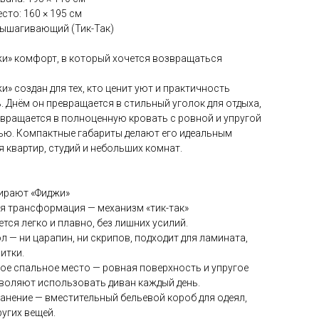
сто: 160 × 195 см
вышагивающий (Тик-Так)
и» комфорт, в который хочется возвращаться
и» создан для тех, кто ценит уют и практичность
. Днём он превращается в стильный уголок для отдыха,
вращается в полноценную кровать с ровной и упругой
ью. Компактные габариты делают его идеальным
 квартир, студий и небольших комнат.
ирают «Фиджи»
я трансформация — механизм «тик-так»
тся легко и плавно, без лишних усилий.
ол — ни царапин, ни скрипов, подходит для ламината,
итки.
ое спальное место — ровная поверхность и упругое
воляют использовать диван каждый день.
ранение — вместительный бельевой короб для одеял,
ругих вещей.