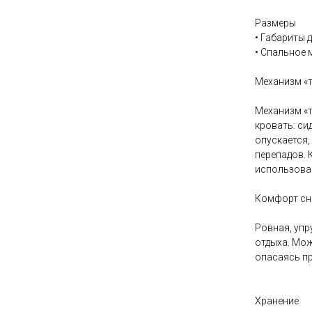
Размеры
• Габариты д
• Спальное м
Механизм «т
Механизм «т
кровать: си
опускается,
перепадов. 
использова
Комфорт сн
Ровная, упр
отдыха. Мож
опасаясь пр
Хранение