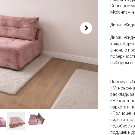
Спальное ме
Механизм: 
Диван «Фидж
Диван «Фидж
каждый день
а ночью пре
поверхност
выбором для
Почему выб
• Мгновенна
раскладывае
• Бережёт п
паркета и пл
• Полноценн
сиденье поз
• Удобное х
подушек и д