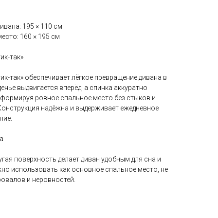
ивана: 195 × 110 см
есто: 160 × 195 см
ик-так»
ик-так» обеспечивает лёгкое превращение дивана в
денье выдвигается вперёд, а спинка аккуратно
 формируя ровное спальное место без стыков и
Конструкция надёжна и выдерживает ежедневное
ние.
а
угая поверхность делает диван удобным для сна и
но использовать как основное спальное место, не
овалов и неровностей.