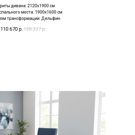
риты дивана: 2120х1900 см
спального места: 1900х1600 см
зм трансформации: Дельфин
110 670
р.
138 337
р.