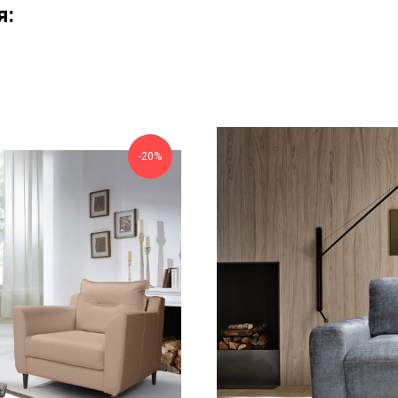
я:
-20%