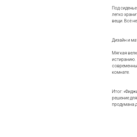
Под сиденье
легко храни
вещи. Всё н
Дизайн и ма
Мягкая велю
истиранию. 
современный
комнате.
Итог: «Фидж
решение для
продумана д