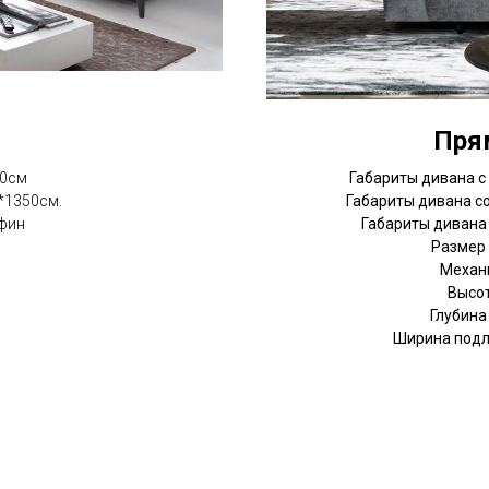
й
Пря
50см
Габариты дивана с
*1350см.
Габариты дивана с
фин
Габариты дивана 
Размер 
Механ
Высот
Глубина
Ширина подл