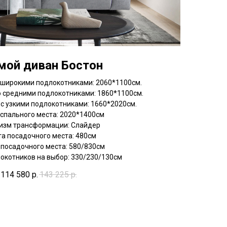
мой диван Бостон
 широкими подлокотниками: 2060*1100см.
о средними подлокотниками: 1860*1100см.
с узкими подлокотниками: 1660*2020см.
спального места: 2020*1400см
изм трансформации: Слайдер
а посадочного места: 480см
 посадочного места: 580/830см
окотников на выбор: 330/230/130см
114 580
р.
143 225
р.