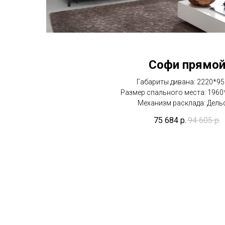
Софи прямо
Габариты дивана: 2220*9
Размер спального места: 1960
Механизм расклада: Дель
75 684
р.
94 605
р.