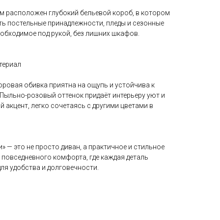
м расположен глубокий бельевой короб, в котором
ть постельные принадлежности, пледы и сезонные
еобходимое под рукой, без лишних шкафов.
териал
ровая обивка приятна на ощупь и устойчива к
Пыльно-розовый оттенок придаёт интерьеру уют и
 акцент, легко сочетаясь с другими цветами в
и» — это не просто диван, а практичное и стильное
 повседневного комфорта, где каждая деталь
ля удобства и долговечности.