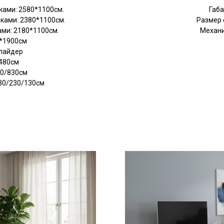
ками: 2580*1100см.
Габа
ками: 2380*1100см.
Размер 
ами: 2180*1100см.
Механи
0*1900см
лайдер
 480см
80/830см
30/230/130см