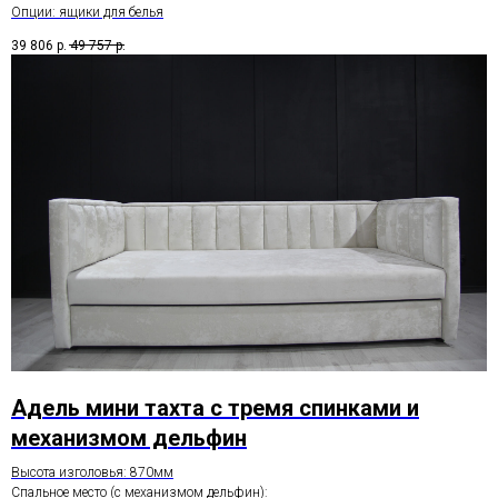
Опции: ящики для белья
39 806
р.
49 757
р.
Адель мини тахта с тремя спинками и
механизмом дельфин
Высота изголовья: 870мм
Спальное место (с механизмом дельфин):