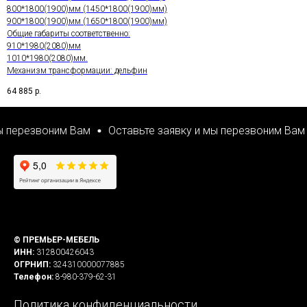
800*1800(1900)мм (1450*1800(1900)мм)
900*1800(1900)мм (1650*1800(1900)мм)
Общие габариты соответственно:
910*1980(2080)мм
1010*1980(2080)мм.
Механизм трансформации: дельфин
64 885
р.
ам
Оставьте заявку и мы перезвоним Вам
Оставьте за
© ПРЕМЬЕР-МЕБЕЛЬ
ИНН:
312800426043
ОГРНИП:
324310000077885
Телефон:
8-980-379-62-31
Политика конфиденциальности