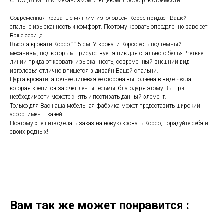
С ПОДЪЕМНЫМ механизмом и ящиком + 6000 р. к стоимости
Современная кровать с мягким изголовьем Корсо придаст Вашей
спальне изысканность и комфорт. Поэтому кровать определенно завоюет
Ваше сердце!
Высота кровати Корсо 115 см. У кровати Корсо есть подъемный
механизм, под которым присутствует ящик для спального белья. Четкие
линии придают кровати изысканность, современный внешний вид
изголовья отлично впишется в дизайн Вашей спальни.
Царга кровати, а точнее лицевая ее сторона выполнена в виде чехла,
которая крепится за счет ленты тесьмы, благодаря этому Вы при
необходимости можете снять и постирать данный элемент.
Только для Вас наша мебельная фабрика может предоставить широкий
ассортимент тканей.
Поэтому спешите сделать заказ на новую кровать Корсо, порадуйте себя и
своих родных!
Вам так же может понравится :