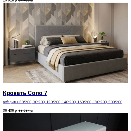
29 920
р.
37 400
р.
Кровать Соло 7
габариты: 80*200, 90*200, 120*200, 140*200, 160*200, 180*200, 200*200
30 430
р.
38 037
р.