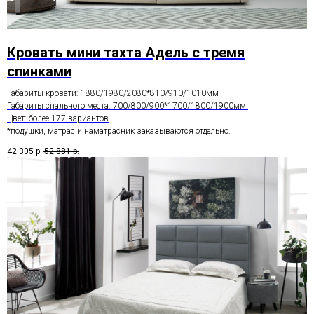
Кровать мини тахта Адель с тремя
спинками
Габариты кровати: 1880/1980/2080*810/910/1010мм
Габариты спального места: 700/800/900*1700/1800/1900мм.
Цвет: более 177 вариантов
*подушки, матрас и наматрасник заказываются отдельно.
42 305
р.
52 881
р.