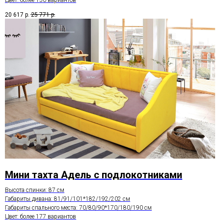
20 617
р.
25 771
р.
Мини тахта Адель с подлокотниками
Высота спинки: 87 см
Габариты дивана: 81/91/101*182/192/202 см
Габариты спального места: 70/80/90*170/180/190 см
Цвет: более 177 вариантов