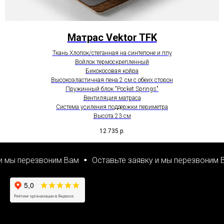
Матрас Vektor TFK
Ткань Хлопок/стеганная на синтепоне и ппу
Войлок термоскрепленный
Бикокосовая койра
Высокоэластичная пена 2 cм с обеих сторон
Пружинный блок "Pocket Springs"
Вентиляция матраса
Система усиления поддержки периметра
Высота 23 см
12 735
р.
перезвоним Вам
Оставьте заявку и мы перезвоним Вам