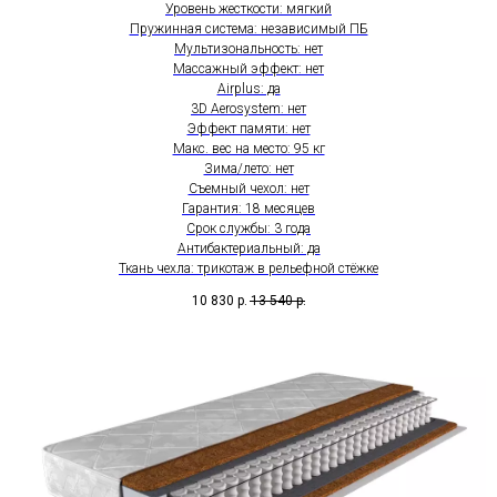
Уровень жесткости: мягкий
Пружинная система: независимый ПБ
Мультизональность: нет
Массажный эффект: нет
Airplus: да
3D Aerosystem: нет
Эффект памяти: нет
Макс. вес на место: 95 кг
Зима/лето: нет
Съемный чехол: нет
Гарантия: 18 месяцев
Срок службы: 3 года
Антибактериальный: да
Ткань чехла: трикотаж в рельефной стёжке
10 830
р.
13 540
р.