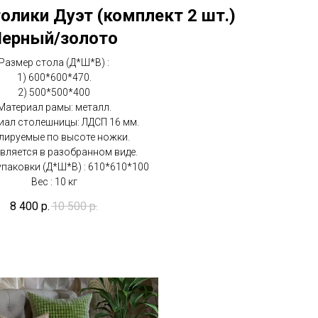
лики Дуэт (комплект 2 шт.)
ерный/золото
Размер стола (Д*Ш*В) :
1) 600*600*470.
2) 500*500*400
Материал рамы: металл.
иал столешницы: ЛДСП 16 мм.
лируемые по высоте ножки.
вляется в разобранном виде.
упаковки (Д*Ш*В) : 610*610*100
Вес : 10 кг
8 400
р.
10 500
р.