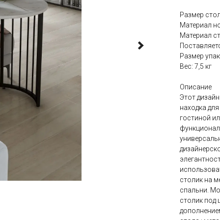
Размер стол
Материал но
Материал с
Поставляетс
Размер упак
Вес: 7,5 кг
Описание
Этот дизайн
находка для
гостиной ил
функциональ
универсальн
дизайнерско
элегантност
использова
столик на м
спальни. Мо
столик под 
дополнение