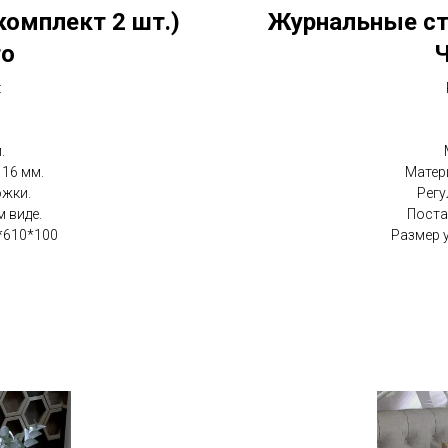
комплект 2 шт.)
Журнальные сто
то
Ч
:
.
16 мм.
Матер
ожки.
Регу
 виде.
Поста
*610*100
Размер 