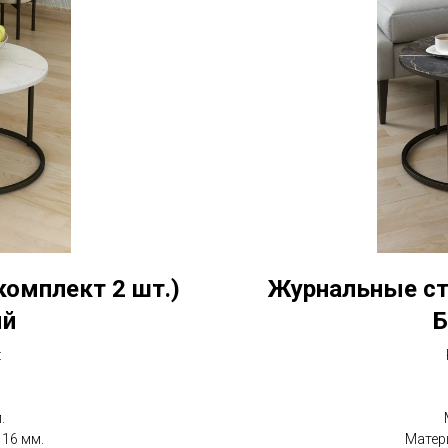
комплект 2 шт.)
Журнальные сто
ый
Б
:
.
16 мм.
Матер