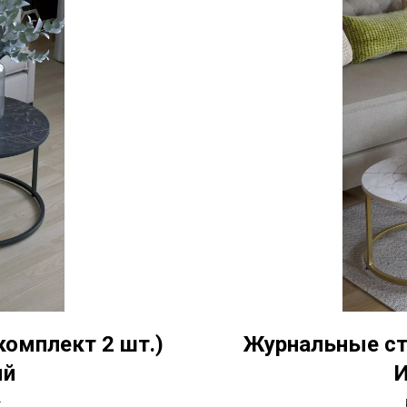
комплект 2 шт.)
Журнальные сто
ый
И
: