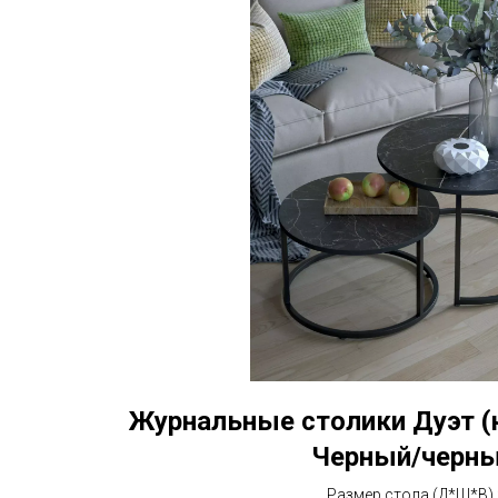
Журнальные столики Дуэт (
Черный/черн
Размер стола (Д*Ш*В) 