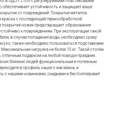
алл и ЛДСП. Стол с регулируемыми пластиковыми
о обеспечивает устойчивость и защищает ваше
окрытие от повреждений. Покрытие металла:
 краска с последующей термообработкой.
 покрытие ножек предотвращает образование
устойчиво к повреждениям. При эксплуатации такой
ели, в случае попадания воды, необходимо сразу
асухо, также необходимо пользоваться подставками
. Максимальная нагрузка не более 15 кг. Такой столик
 отличным подарком на любой повод и праздник.
своих близких людей функциональным и полезным
ереходите в профиль нашего магазина, и
ь с нашими новинками, скидками и бестселлерами!