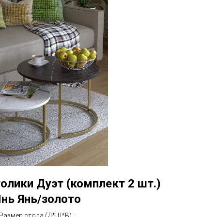
лики Дуэт (комплект 2 шт.)
нь Янь/золото
Размер стола (Д*Ш*В) :