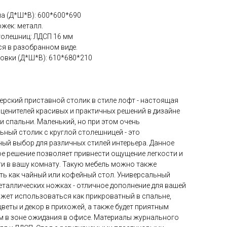
а (Д*Ш*В): 600*600*690
жек: металл.
толешниц: ЛДСП 16 мм
я в разобранном виде.
овки (Д*Ш*В): 610*680*210
ерский приставной столик в стиле лофт - настоящая
 ценителей красивых и практичных решений в дизайне
и спальни. Маленький, но при этом очень
ный столик с круглой столешницей - это
ый выбор для различных стилей интерьера. Данное
е решение позволяет привнести ощущение легкости и
и в вашу комнату. Такую мебель можно также
ть как чайный или кофейный стол. Универсальный
еталлических ножках - отличное дополнение для вашей
жет использоваться как прикроватный в спальне,
цветы и декор в прихожей, а также будет приятным
м в зоне ожидания в офисе. Материалы журнального