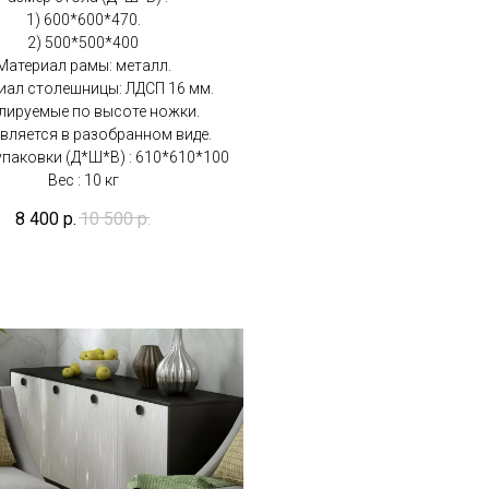
1) 600*600*470.
2) 500*500*400
Материал рамы: металл.
иал столешницы: ЛДСП 16 мм.
лируемые по высоте ножки.
вляется в разобранном виде.
упаковки (Д*Ш*В) : 610*610*100
Вес : 10 кг
8 400
р.
10 500
р.