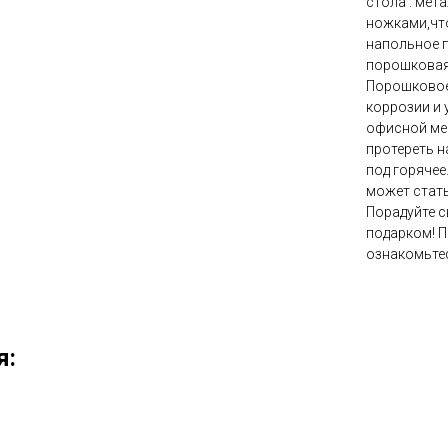
стола : мет
ножками,чт
напольное п
порошковая
Порошковое
коррозии и 
офисной меб
протереть н
под горячее
может стать
Порадуйте 
подарком! П
ознакомьтес
я: