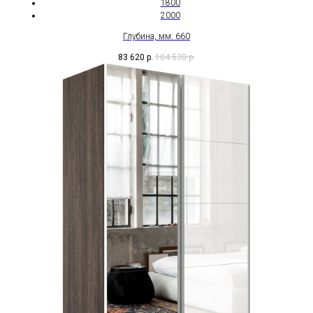
1800
2000
Глубина, мм: 660
83 620
р.
104 530
р.