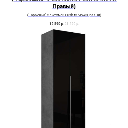
Правый)
("Гармошка" с системой Push to Move/Правый)
19 590
р.
21 290
р.