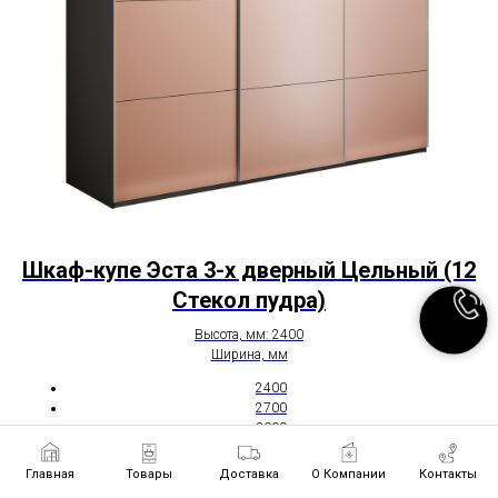
Шкаф-купе Эста 3-х дверный Цельный (12
Стекол пудра)
Высота, мм: 2400
Ширина, мм
2400
2700
3000
Глубина, мм: 660
Главная
Товары
Доставка
О Компании
Контакты
144 580
р.
289 160
р.