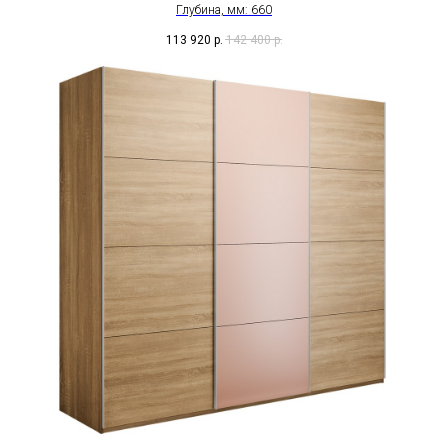
Глубина, мм: 660
113 920
р.
142 400
р.