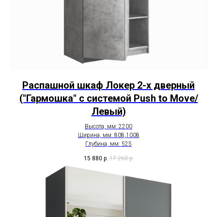
Распашной шкаф Локер 2-х дверный
("Гармошка" с системой Push to Move/
Левый)
Высота, мм: 2200
Ширина, мм: 808,1008
Глубина, мм: 525
15 880
р.
17 260
р.