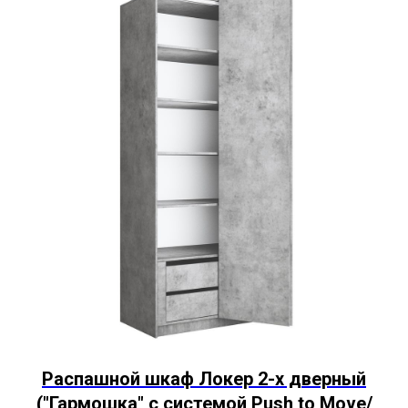
Распашной шкаф Локер 2-х дверный
("Гармошка" с системой Push to Move/