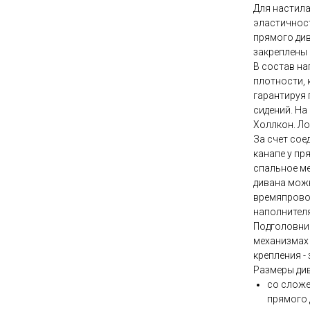
Для настила
эластичнос
прямого див
закреплены 
В состав на
плотности, 
гарантируя
сидений. На
Холлкон. Ло
За счет сое
канапе у пр
спальное ме
дивана мож
времяпровож
наполнителя
Подголовни
механизмах 
крепления - 
Размеры див
со сложе
прямого 