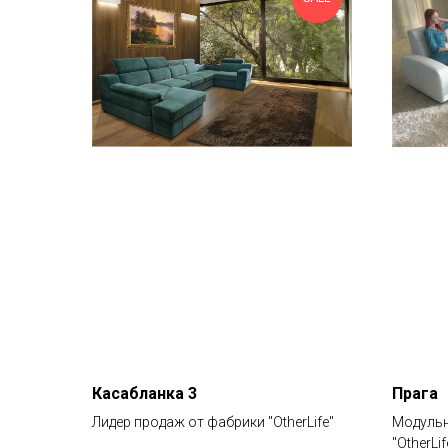
Касабланка 3
Прага
Лидер продаж от фабрики "OtherLife"
Модульн
"OtherLif