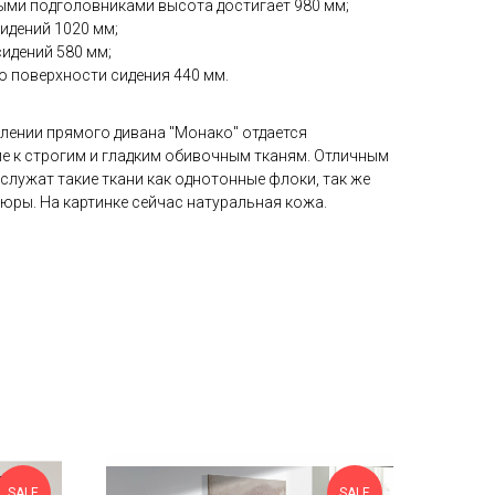
ыми подголовниками высота достигает 980 мм;
идений 1020 мм;
сидений 580 мм;
о поверхности сидения 440 мм.
лении прямого дивана "Монако" отдается
е к строгим и гладким обивочным тканям. Отличным
лужат такие ткани как однотонные флоки, так же
юры. На картинке сейчас натуральная кожа.
SALE
SALE