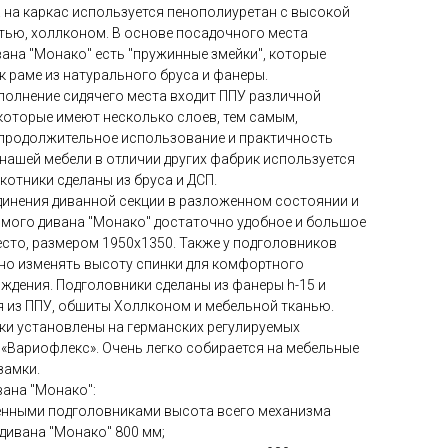
 на каркас используется пенополиуретан с высокой
тью, холлконом. В основе посадочного места
ана "Монако" есть "пружинные змейки", которые
к раме из натурального бруса и фанеры.
полнение сидячего места входит ППУ различной
которые имеют несколько слоев, тем самым,
 продолжительное использование и практичность
 нашей мебели в отличии других фабрик используется
котники сделаны из бруса и ДСП.
динения диванной секции в разложенном состоянии и
ямого дивана "Монако" достаточно удобное и большое
сто, размером 1950х1350. Также у подголовников
но изменять высоту спинки для комфортного
дения. Подголовники сделаны из фанеры h-15 и
 из ППУ, обшиты Холлконом и мебельной тканью.
ки установлены на германских регулируемых
«Вариофлекс». Очень легко собирается на мебельные
замки.
ана "Монако":
нными подголовниками высота всего механизма
дивана "Монако" 800 мм;