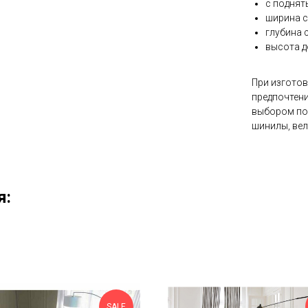
с поднят
ширина с
глубина 
высота д
При изготов
предпочтени
выбором пос
шинилы, вел
я:
SALE