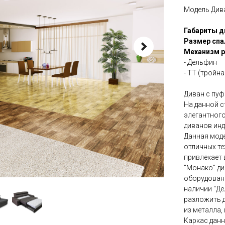
Модель Див
Габариты д
Размер спа
Механизм р
- Дельфин
- ТТ (тройн
Диван с пуф
На данной с
элегантног
диванов инд
Данная моде
отличных те
привлекает 
"Монако" ди
оборудован
наличии "Де
разложить д
из металла,
Каркас данн