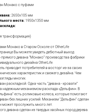
ан Монако с пуфами
ивана:
2650х105 мм
льного места:
1950х1350 мм
асклада:
ая трансформация)
ами Монако в Старом Осколе от OtherLife
транице Вы можете увидеть дебютный выход
о прямого дивана "Монако" производства фабрики
ивидуального дизайна OtherLife.
ль приводит потребителей в восторг из-за своих
хнических характеристик и свежего дизайна. Чем
взгляды многих.
ван раскладной. Одна часть "дивана - кровати"
а надежным механизмом расклада «Дельфин». В
льфина" есть роликовые колеса, которые помогают
иван без лишних усилий. Механизм "Дельфин" сделан
 и может прослужить много лет.
ого дивана сделан из твердых хвойных пород дерева.