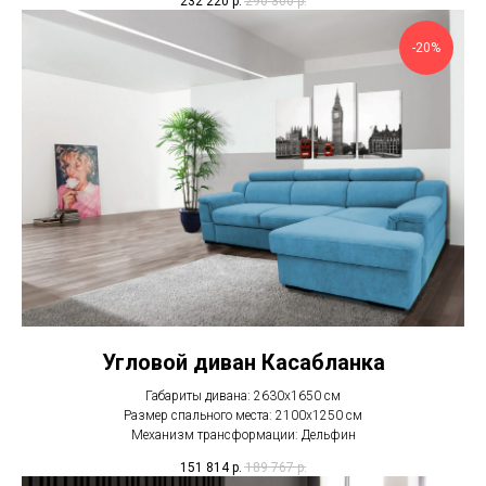
232 220
р.
290 300
р.
-20%
Угловой диван Касабланка
Габариты дивана: 2630х1650 см
Размер спального места: 2100х1250 см
Механизм трансформации: Дельфин
151 814
р.
189 767
р.