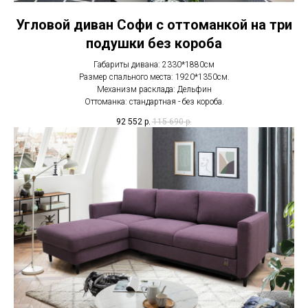
Угловой диван Софи с оттоманкой на три
подушки без короба
Габариты дивана: 2330*1880см
Размер спального места: 1920*1350см.
Механизм расклада: Дельфин
Оттоманка: стандартная - без короба.
92 552
р.
115 690
р.