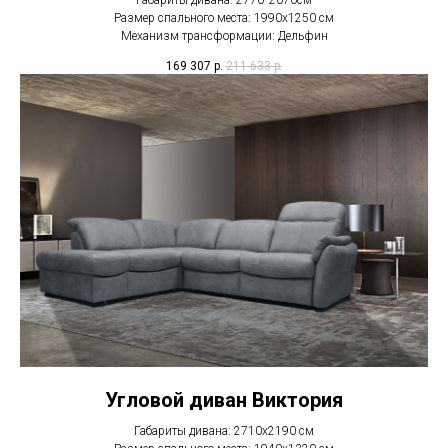
Габариты дивана: 2770*2070см
Размер спального места: 1990х1250 см
Механизм трансформации: Дельфин
169 307
р.
211 633
р.
Угловой диван Виктория
Габариты дивана: 2710х2190 см