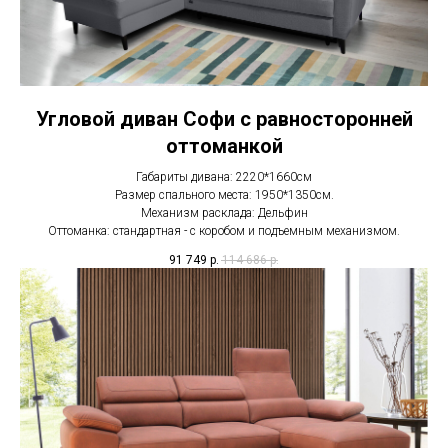
Угловой диван Софи с равносторонней
оттоманкой
Габариты дивана: 2220*1660см
Размер спального места: 1950*1350см.
Механизм расклада: Дельфин
Оттоманка: стандартная - с коробом и подъемным механизмом.
91 749
р.
114 686
р.