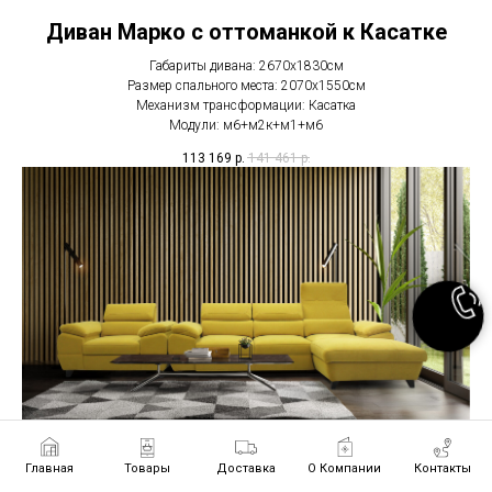
Диван Марко с оттоманкой к Касатке
Габариты дивана: 2670х1830см
Размер спального места: 2070х1550см
Механизм трансформации: Касатка
Модули: м6+м2к+м1+м6
113 169
р.
141 461
р.
Главная
Товары
Доставка
О Компании
Контакты
Диван Слим с оттоманкой