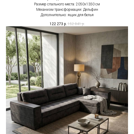
Размер спального места: 2050х1350 см
Механизм трансформации: Дельфин
Дополнительно: ящик для белья
122 273
р.
152 841
р.