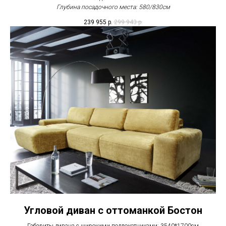
Глубина посадочного места: 580/830см
239 955
р.
299 943
р.
Угловой диван с оттоманкой Бостон
Габариты дивана с широкими подлокотниками: 3540*1700см