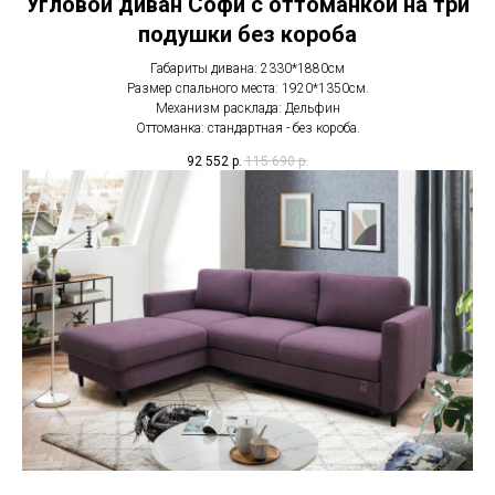
Угловой диван Софи с оттоманкой на три
подушки без короба
Габариты дивана: 2330*1880см
Размер спального места: 1920*1350см.
Механизм расклада: Дельфин
Оттоманка: стандартная - без короба.
92 552
р.
115 690
р.