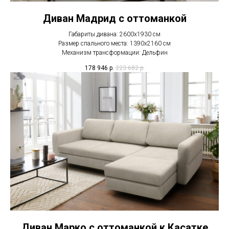
Диван Мадрид с оттоманкой
Габариты дивана: 2600х1930 см
Размер спального места: 1390х2160 см
Механизм трансформации: Дельфин
178 946
р.
223 682
р.
Диван Марко с оттоманкой к Касатке