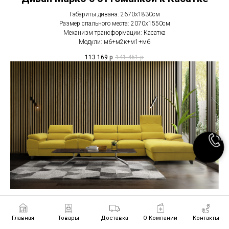
Габариты дивана: 2670х1830см
Размер спального места: 2070х1550см
Механизм трансформации: Касатка
Модули: м6+м2к+м1+м6
113 169
р.
141 461
р.
Диван Слим с оттоманкой
Главная
Товары
Доставка
О Компании
Контакты
Габариты дивана: 2600x1600 см