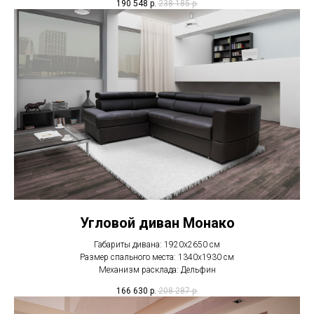
190 548
р.
238 185
р.
Угловой диван Монако
Габариты дивана: 1920х2650 см
Размер спального места: 1340х1930 см
Механизм расклада: Дельфин
166 630
р.
208 287
р.