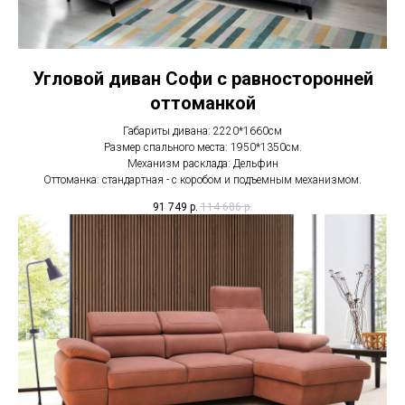
Угловой диван Софи с равносторонней
оттоманкой
Габариты дивана: 2220*1660см
Размер спального места: 1950*1350см.
Механизм расклада: Дельфин
Оттоманка: стандартная - с коробом и подъемным механизмом.
91 749
р.
114 686
р.