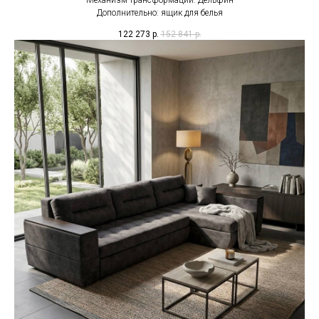
Механизм трансформации: Дельфин
Дополнительно: ящик для белья
122 273
р.
152 841
р.