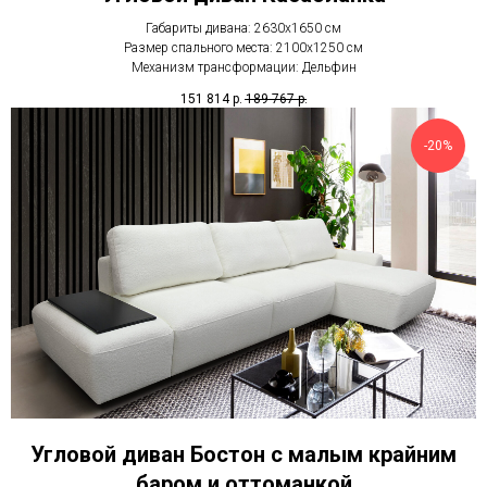
Габариты дивана: 2630х1650 см
Размер спального места: 2100х1250 см
Механизм трансформации: Дельфин
151 814
р.
189 767
р.
-20%
Угловой диван Бостон с малым крайним
баром и оттоманкой