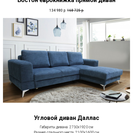
Бостон еврокнижка прямой диван
134 980
р.
168 725
р.
Угловой диван Даллас
Габариты дивана: 2730x1920 см
Размер спального места: 2100x1600 см