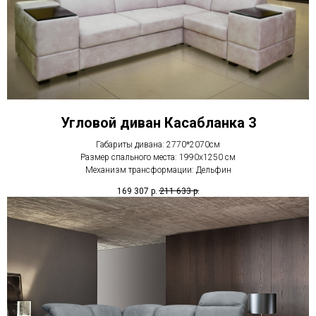
Угловой диван Касабланка 3
Габариты дивана: 2770*2070см
Размер спального места: 1990х1250 см
Механизм трансформации: Дельфин
169 307
р.
211 633
р.