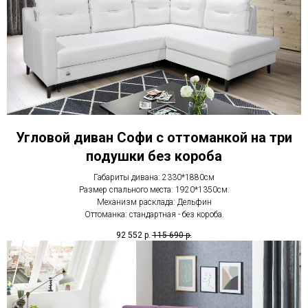
Угловой диван Софи с оттоманкой на три
подушки без короба
Габариты дивана: 2330*1880см
Размер спального места: 1920*1350см.
Механизм расклада: Дельфин
Оттоманка: стандартная - без короба.
92 552
р.
115 690
р.