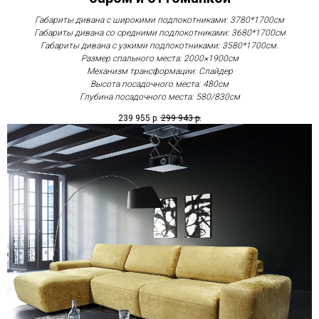
Габариты дивана с широкими подлокотниками: 3780*1700см
Габариты дивана со средними подлокотниками: 3680*1700см
Габариты дивана с узкими подлокотниками: 3580*1700см.
Размер спального места: 2000×1900см
Механизм трансформации: Слайдер
Высота посадочного места: 480см
Глубина посадочного места: 580/830см
239 955
р.
299 943
р.