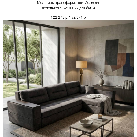
Механизм трансформации: Дельфин
Дополнительно: ящик для белья
122 273
р.
152 841
р.